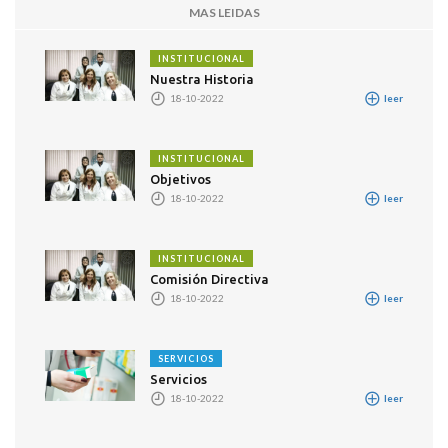
MAS LEIDAS
INSTITUCIONAL
Nuestra Historia
18-10-2022
leer
INSTITUCIONAL
Objetivos
18-10-2022
leer
INSTITUCIONAL
Comisión Directiva
18-10-2022
leer
SERVICIOS
Servicios
18-10-2022
leer