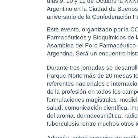
días 9, 10 y 11 de Octubre la XXX
Argentino en la Ciudad de Buenos A
aniversario de la Confederación 
Este evento, organizado por la CO
Farmacéuticos y Bioquímicos de la
Asamblea del Foro Farmacéutico d
Argentino. Será un encuentro histó
Durante tres jornadas se desarrol
Parque Norte más de 20 mesas tem
referentes nacionales e internaci
de la profesión en todos los campo
formulaciones magistrales, medicin
salud, comunicación científica, impr
del aroma, dermocosmética, radiof
tuberculosis, entre muchos otros 
Además, habrá espacios de análisi