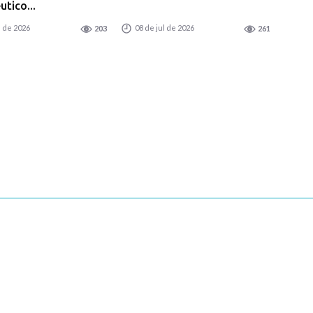
tico...
l de 2026
08 de jul de 2026
203
261