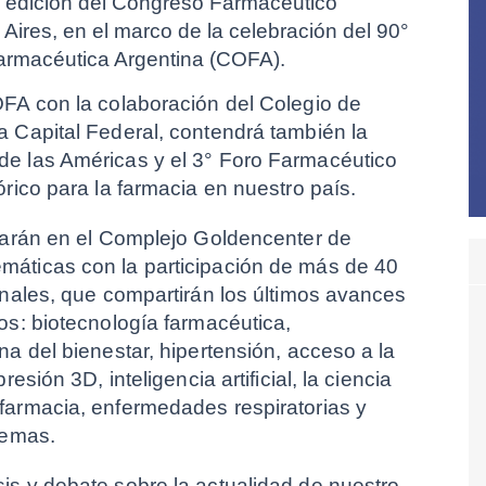
I edición del Congreso Farmacéutico 
ires, en el marco de la celebración del 90° 
Farmacéutica Argentina (COFA).
FA con la colaboración del Colegio de 
 Capital Federal, contendrá también la 
e las Américas y el 3° Foro Farmacéutico 
rico para la farmacia en nuestro país.
larán en el Complejo Goldencenter de 
áticas con la participación de más de 40 
onales, que compartirán los últimos avances 
s: biotecnología farmacéutica, 
a del bienestar, hipertensión, acceso a la 
esión 3D, inteligencia artificial, la ciencia 
armacia, enfermedades respiratorias y 
temas.
s y debate sobre la actualidad de nuestro 