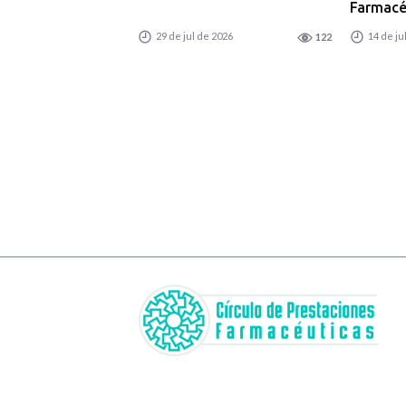
Farmacéu
29 de jul de 2026
14 de ju
122